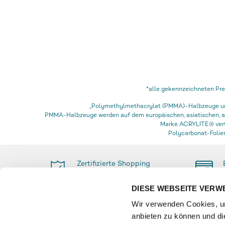
*alle gekennzeichneten Pre
„Polymethylmethacrylat (PMMA)-Halbzeuge und 
PMMA-Halbzeuge werden auf dem europäischen, asiatischen, afr
Marke ACRYLITE® vertr
Polycarbonat-Folien
Zertifizierte Shopping
Sicherheit
DIESE WEBSEITE VERW
Wir verwenden Cookies, um
anbieten zu können und di
ZAHLUNG
INFO