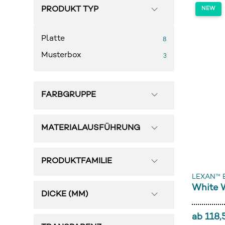
PRODUKT TYP
Platte
8
Musterbox
3
FARBGRUPPE
MATERIALAUSFÜHRUNG
PRODUKTFAMILIE
LEXAN™ 
White
DICKE (MM)
ab 118,