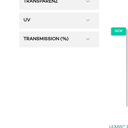
TRANSPARENZ
UV
TRANSMISSION (%)
LEXAN™ 