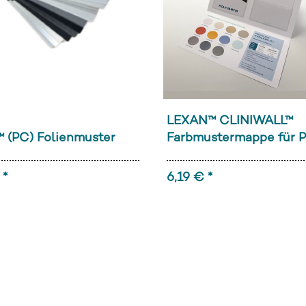
LEXAN™ CLINIWALL™
 (PC) Folienmuster
Farbmustermappe für P
 *
6,19 € *