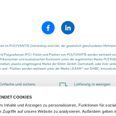
ise im POLYVANTIS Onlineshop sind inkl. der gesetzlich geschuldeten Mehrwert
Polycarbonat (PC)-Folien und Platten von POLYVANTIS werden weltweit unter
ikanischen und australischen Kontinent unter der registrierten Marke PLEXIGL
ieben, jeweils eingetragene Marke der Röhm GmbH, Darmstadt, oder ihrer ve
 und -Platten werden weltweit unter der Marke LEXAN™ von SABIC Innovative P
Einfache und sichere
Lieferung in wenigen
Zahlungsmethoden
Tagen
ENDET COOKIES
 Inhalte und Anzeigen zu personalisieren, Funktionen für sozia
e Zugriffe auf unsere Website zu analysieren. Außerdem geben w
SERVICE