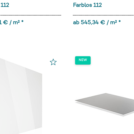
 112
Farblos 112
1 € / m² *
ab 545,34 € / m² *