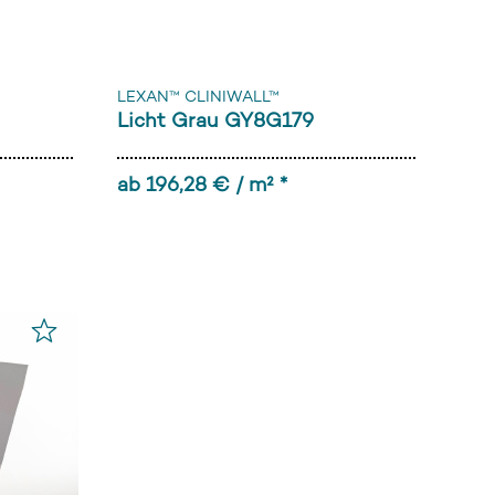
LEXAN™ CLINIWALL™
Licht Grau GY8G179
ab 196,28 € / m² *