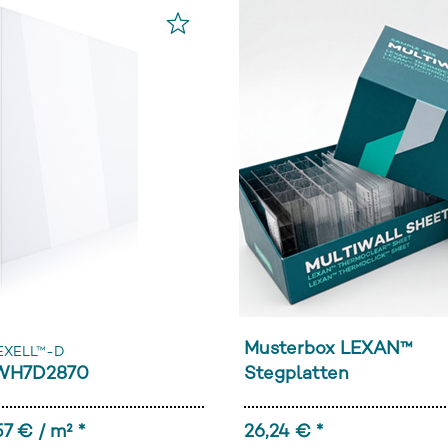
Musterbox LEXAN™
EXELL™-D
 WH7D2870
Stegplatten
57 € / m² *
26,24 € *