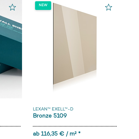
LEXAN™ EXELL™-D
Bronze 5109
ab 116,35 € / m² *