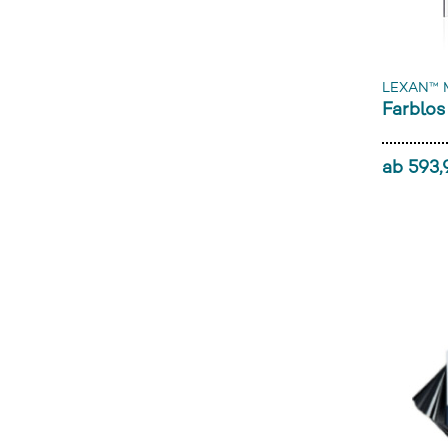
LEXAN™ 
Farblos
ab 593,