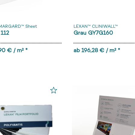
MARGARD™ Sheet
LEXAN™ CLINIWALL™
 112
Grau GY7G160
90 € / m² *
ab 196,28 € / m² *