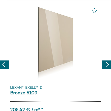
Previous
Nex
LEXAN™ EXELL™-D
Bronze 5109
205,42 € / m² *