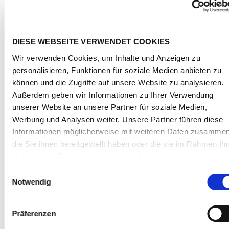
DIESE WEBSEITE VERWENDET COOKIES
ANWENDUNGSBEREICHE
Wir verwenden Cookies, um Inhalte und Anzeigen zu
Sicherheitsverglasung
personalisieren, Funktionen für soziale Medien anbieten zu
können und die Zugriffe auf unsere Website zu analysieren.
Außerdem geben wir Informationen zu Ihrer Verwendung
unserer Website an unsere Partner für soziale Medien,
Werbung und Analysen weiter. Unsere Partner führen diese
PRODUKTFAMILIE
VERARBEITUNG
Informationen möglicherweise mit weiteren Daten zusammen
die Sie ihnen bereitgestellt haben oder die sie im Rahmen Ihr
REINIGUNG UND DESINFEKTION
Nutzung der Dienste gesammelt haben.
Indem Sie auf „Alle Cookies erlauben“ klicken willigen Sie
Einwilligungsauswahl
DOWNLOADS
zugleich gem. Art. 49 Abs. 1 S. 1 lit a DSGVO ein, dass Ihre
Notwendig
Daten in den USA verarbeitet werden. Die USA werden vom
Europäischen Gerichtshof als ein Land mit einem nach EU-
LEXAN™ MARGARD™ Sheet
Präferenzen
Standards unzureichenden Datenschutzniveau eingeschätzt.