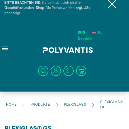
BITTE BEACHTEN SIE:
Sie befinden sich jetzt im
Geschäftskunden-Shop
. Die Preise werden
zzgl. USt.
angezeigt.
EUR
NL |
Deutsch
PLEXIGLAS®
HOME
PRODUKTE
PLEXIGLAS®
GS
PLEXIGLAS® GS