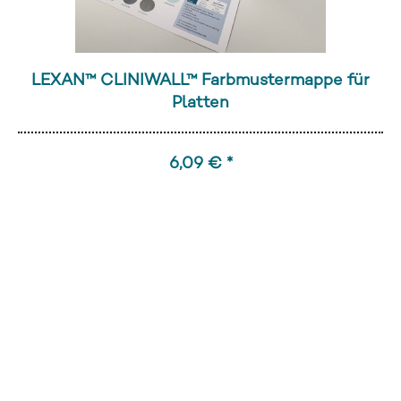
LEXAN™ CLINIWALL™ Farbmustermappe für
Platten
6,09 € *