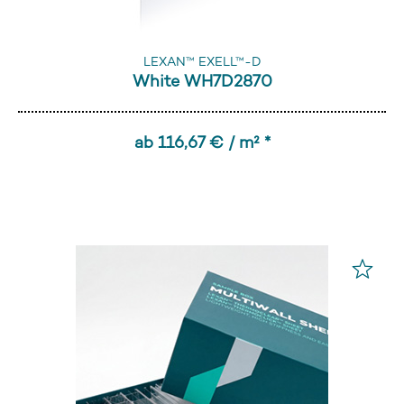
LEXAN™ EXELL™-D
White WH7D2870
ab 116,67 € / m² *