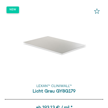
LEXAN™ CLINIWALL™
Licht Grau GY8G179
ab 193,13 € / m² *