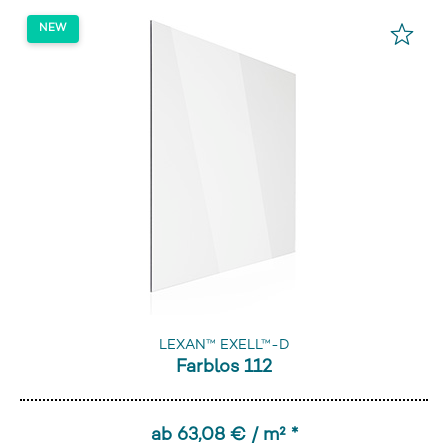
LEXAN™ EXELL™-D
Farblos 112
ab 63,08 € / m² *