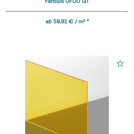
Farblos 0F00 GT
ab 58,81 € / m² *