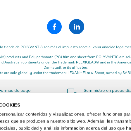
 la tienda de POLYVANTIS son más el impuesto sobre el valor añadido legalment
) products and Polycarbonate (PC) film and sheet from POLYVANTIS are sold 
 and Australian continents under the trademark PLEXIGLAS®, and in the Amer
Darmstadt, or its affiliates.
s are sold globally under the trademark LEXAN™ Film & Sheet, owned by SABIC
Formas de pago
Suministro en pocos dí
sencillas y seguras
 COOKIES
rsonalizar contenidos y visualizaciones, ofrecer funciones par
ccesos que se producen a nuestro sitio web. Además, les transmi
RMACIÓN
SERVICIO
ociales, publicidad y análisis información acerca del uso que h