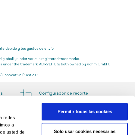
e debido y los gastos de envío.
globally under various registered trademarks.
icas under the trademark ACRYLITE®, both owned by Röhm GmbH,
 Innovative Plastics.“
as
Configurador de recorte
Permitir todas las cookies
a redes
timos a
Solo usar cookies necesarias
ace usted de