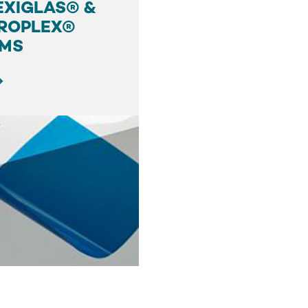
EXIGLAS® &
ROPLEX®
LMS