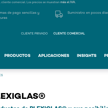
l cliente comercial. Los precios se muestran
más el IVA.
mas de pago sencillas y
Suministro en pocos día
uras
CLIENTE PRIVADO
CLIENTE COMERCIAL
PRODUCTOS
APLICACIONES
INSIGHTS
P
ES
LEXIGLAS®