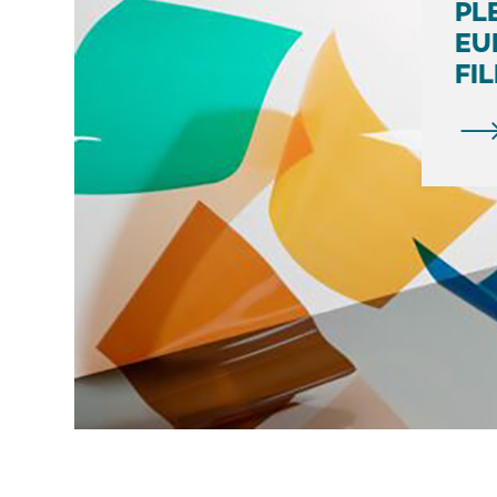
PL
EU
FI