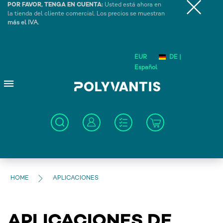
POR FAVOR, TENGA EN CUENTA:
Usted está ahora en
la tienda del cliente comercial. Los precios se muestran
más el IVA.
EUR
DE |
Español
HOME
APLICACIONES
APLICACIONES DE