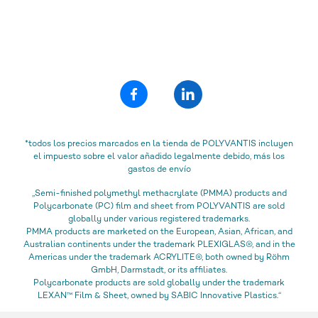
*todos los precios marcados en la tienda de POLYVANTIS incluyen
el impuesto sobre el valor añadido legalmente debido, más los
gastos de envío
„Semi-finished polymethyl methacrylate (PMMA) products and
Polycarbonate (PC) film and sheet from POLYVANTIS are sold
globally under various registered trademarks.
PMMA products are marketed on the European, Asian, African, and
Australian continents under the trademark PLEXIGLAS®, and in the
Americas under the trademark ACRYLITE®, both owned by Röhm
GmbH, Darmstadt, or its affiliates.
Polycarbonate products are sold globally under the trademark
LEXAN™ Film & Sheet, owned by SABIC Innovative Plastics.“