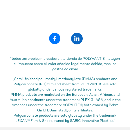
*todos los precios marcados en la tienda de POLYVANTIS incluyen
el impuesto sobre el valor añadido legalmente debido, más los
gastos de envío
„Semi-finished polymethyl methacrylate (PMMA) products and
Polycarbonate (PC) film and sheet from POLYVANTIS are sold
globally under various registered trademarks.
PMMA products are marketed on the European, Asian, African, and
Australian continents under the trademark PLEXIGLAS®, and in the
Americas under the trademark ACRYLITE®, both owned by Röhm
GmbH, Darmstadt, or its affiliates.
Polycarbonate products are sold globally under the trademark
LEXAN™ Film & Sheet, owned by SABIC Innovative Plastics.“