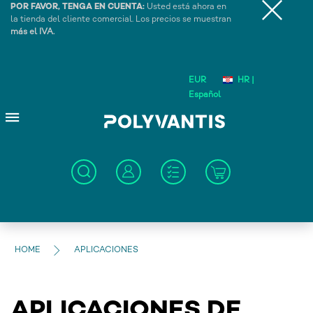
POR FAVOR, TENGA EN CUENTA:
Usted está ahora en
la tienda del cliente comercial. Los precios se muestran
más el IVA.
EUR
HR |
Español
HOME
APLICACIONES
APLICACIONES DE