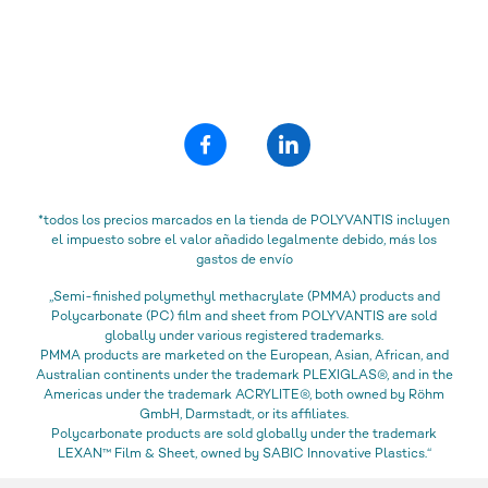
*todos los precios marcados en la tienda de POLYVANTIS incluyen
el impuesto sobre el valor añadido legalmente debido, más los
gastos de envío
„Semi-finished polymethyl methacrylate (PMMA) products and
Polycarbonate (PC) film and sheet from POLYVANTIS are sold
globally under various registered trademarks.
PMMA products are marketed on the European, Asian, African, and
Australian continents under the trademark PLEXIGLAS®, and in the
Americas under the trademark ACRYLITE®, both owned by Röhm
GmbH, Darmstadt, or its affiliates.
Polycarbonate products are sold globally under the trademark
LEXAN™ Film & Sheet, owned by SABIC Innovative Plastics.“