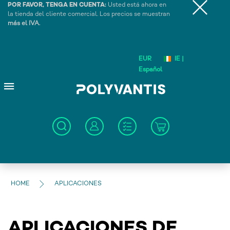
POR FAVOR, TENGA EN CUENTA:
Usted está ahora en
la tienda del cliente comercial. Los precios se muestran
más el IVA.
EUR
IE |
Español
HOME
APLICACIONES
APLICACIONES DE