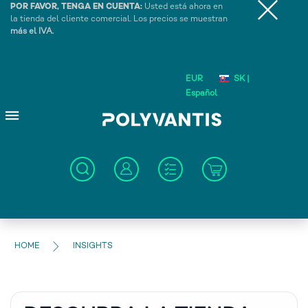
POR FAVOR, TENGA EN CUENTA:
Usted está ahora en
la tienda del cliente comercial. Los precios se muestran
más el IVA.
EUR
SK |
Español
HOME
INSIGHTS