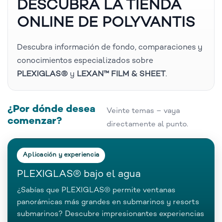
DESCUBRA LA TIENDA
ONLINE DE POLYVANTIS
Descubra información de fondo, comparaciones y
conocimientos especializados sobre
PLEXIGLAS®
y
LEXAN™ FILM & SHEET
.
¿Por dónde desea
Veinte temas – vaya
comenzar?
directamente al punto.
Aplicación y experiencia
PLEXIGLAS® bajo el agua
¿Sabías que PLEXIGLAS® permite ventanas
panorámicas más grandes en submarinos y resorts
submarinos? Descubre impresionantes experiencias