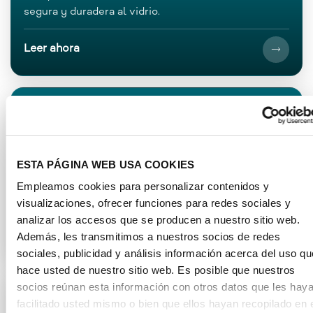
segura y duradera al vidrio.
Leer ahora
Conocimiento del material
Gran variedad de colores y superficies
PLEXIGLAS® disponible en múltiples colores,
ESTA PÁGINA WEB USA COOKIES
estructuras y efectos de luz – para máxima libertad
Empleamos cookies para personalizar contenidos y
de diseño.
visualizaciones, ofrecer funciones para redes sociales y
analizar los accesos que se producen a nuestro sitio web.
Leer ahora
Además, les transmitimos a nuestros socios de redes
sociales, publicidad y análisis información acerca del uso qu
hace usted de nuestro sitio web. Es posible que nuestros
socios reúnan esta información con otros datos que les hay
Guía de adhesivos
facilitado usted mismo o bien que ellos hayan recopilado en 