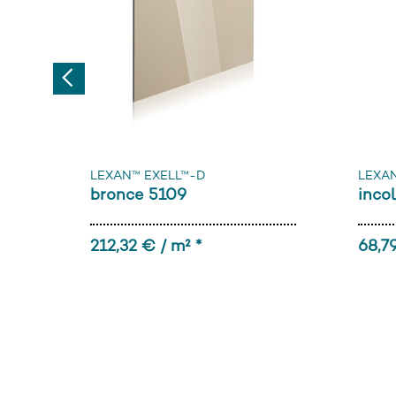
Previous
LEXAN™ EXELL™-D
LEXAN
bronce 5109
incol
212,32 € / m² *
68,79