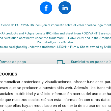
a tienda de POLYVANTIS incluyen el impuesto sobre el valor añadido legalment
) products and Polycarbonate (PC) film and sheet from POLYVANTIS are sold 
 and Australian continents under the trademark PLEXIGLAS®, and in the Amer
Darmstadt, or its affiliates.
s are sold globally under the trademark LEXAN™ Film & Sheet, owned by SABIC
Formas de pago
Suministro en pocos dí
sencillas y seguras
 COOKIES
rsonalizar contenidos y visualizaciones, ofrecer funciones par
ccesos que se producen a nuestro sitio web. Además, les transmi
RMACIÓN
SERVICIO
ociales, publicidad y análisis información acerca del uso que h
ble que nuestros socios reúnan esta información con otros datos
ry
Contacto & FAQ
ien que ellos hayan recopilado en el contexto de su uso de los se
t and Delivery
Cuenta