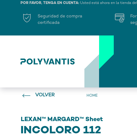
POR FAVOR, TENGA EN CUENTA:
Usted está ahora en la tienda de
Seguridad de compra
For
certificada
seg
VOLVER
HOME
LEXAN™ MARGARD™ Sheet
INCOLORO 112