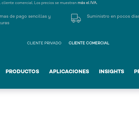
l cliente comercial. Los precios se muestran
más el IVA.
mas de pago sencillas y
Suministro en pocos día
uras
CLIENTE PRIVADO
CLIENTE COMERCIAL
PRODUCTOS
APLICACIONES
INSIGHTS
P