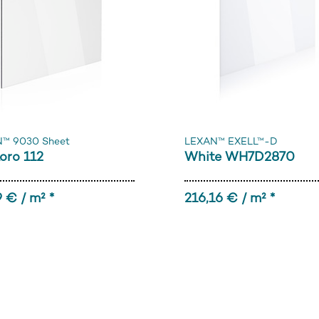
™ 9030 Sheet
LEXAN™ EXELL™-D
oro 112
White WH7D2870
 € / m² *
216,16 € / m² *