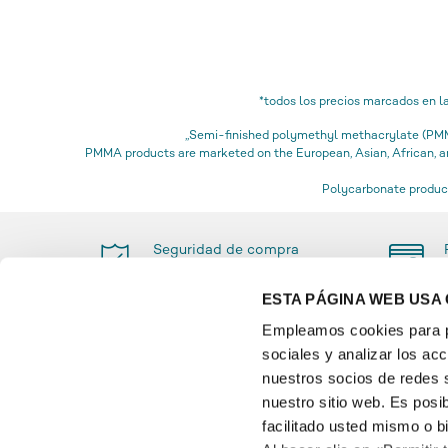
*todos los precios marcados en l
„Semi-finished polymethyl methacrylate (PMMA
PMMA products are marketed on the European, Asian, African,
Polycarbonate product
Seguridad de compra
certificada
ESTA PÁGINA WEB USA
Empleamos cookies para pe
sociales y analizar los a
PAGO
INFO
nuestros socios de redes s
nuestro sitio web. Es posi
Glossa
facilitado usted mismo o b
Paymen