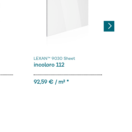
Next
LEXAN™ 9030 Sheet
LEX
incoloro 112
inc
92,59 € / m² *
18,