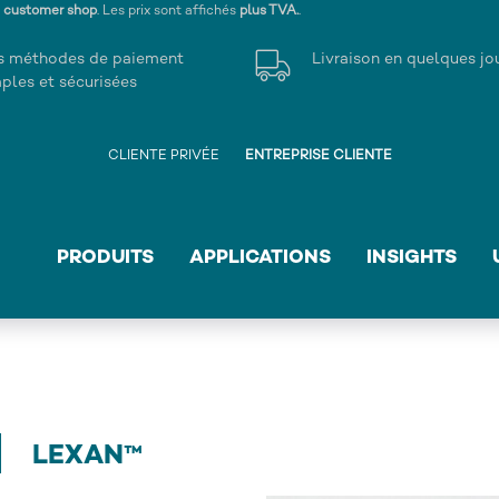
s customer shop
. Les prix sont affichés
plus TVA.
.
s méthodes de paiement
Livraison en quelques jo
ples et sécurisées
CLIENTE PRIVÉE
ENTREPRISE CLIENTE
PRODUITS
APPLICATIONS
INSIGHTS
LEXAN™