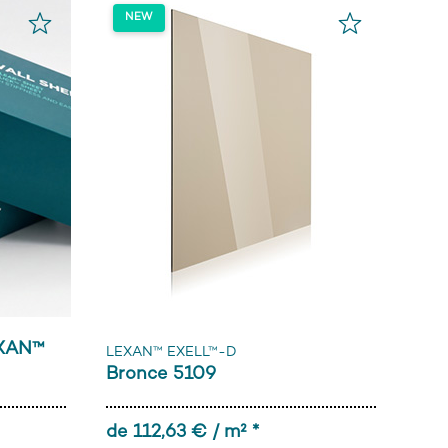
EXAN™
LEXAN™ EXELL™-D
Bronce 5109
de 112,63 € / m² *