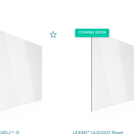
EXELL™-D
LEXAN™ ULG1003 Sheet