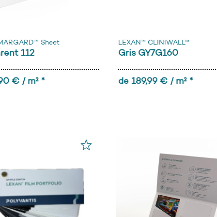
MARGARD™ Sheet
LEXAN™ CLINIWALL™
rent 112
Gris GY7G160
90 € / m² *
de 189,99 € / m² *