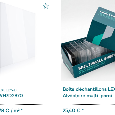
Boîte d'échantillons L
EXELL™-D
 WH7D2870
Alvéolaire multi-paroi
78 € / m² *
25,40 € *