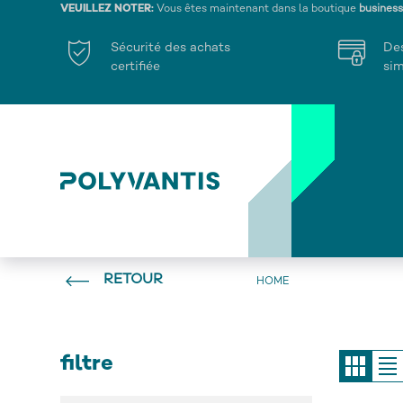
VEUILLEZ NOTER:
Vous êtes maintenant dans la boutique
busines
Sécurité des achats
De
certifiée
sim
RETOUR
HOME
filtre