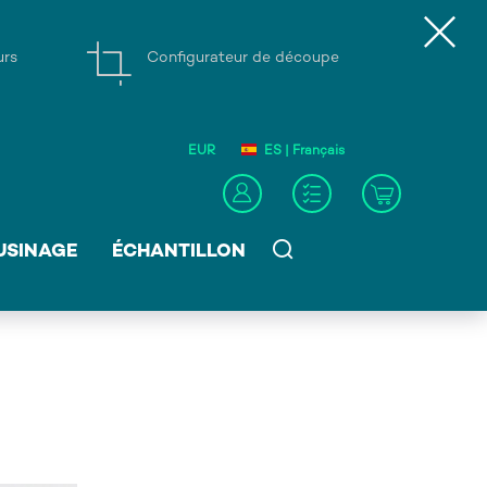
urs
Configurateur de découpe
EUR
ES | Français
USINAGE
ÉCHANTILLON