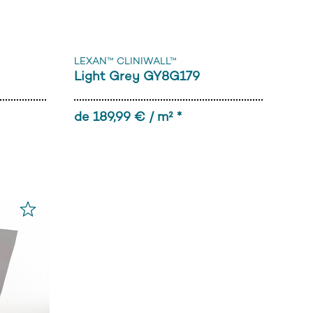
LEXAN™ CLINIWALL™
Light Grey GY8G179
de 189,99 € / m² *