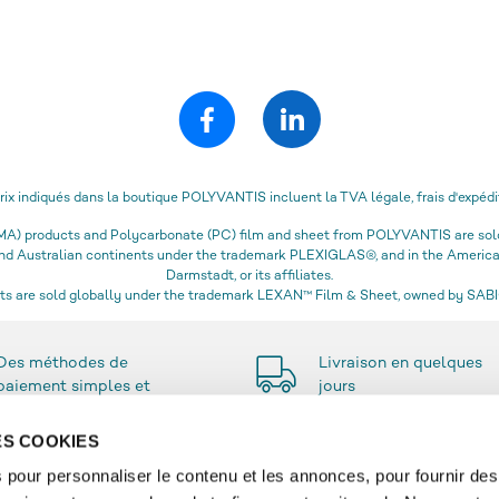
prix indiqués dans la boutique POLYVANTIS incluent la TVA légale, frais d'expédi
) products and Polycarbonate (PC) film and sheet from POLYVANTIS are sold 
 and Australian continents under the trademark PLEXIGLAS®, and in the Amer
Darmstadt, or its affiliates.
s are sold globally under the trademark LEXAN™ Film & Sheet, owned by SABIC
Des méthodes de
Livraison en quelques
paiement simples et
jours
sécurisées
DES COOKIES
 pour personnaliser le contenu et les annonces, pour fournir des