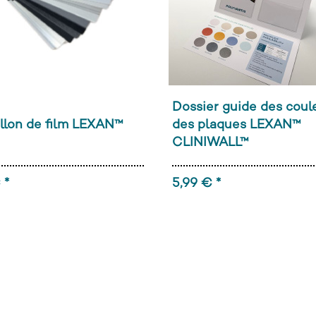
Dossier guide des coul
llon de film LEXAN™
des plaques LEXAN™
CLINIWALL™
 *
5,99 € *