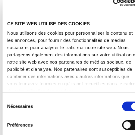
This website does not grant any right of use to
intellectual property rights, i.e. trademarks and
CE SITE WEB UTILISE DES COOKIES
patents. Without explicit written permission, such use,
Nous utilisons des cookies pour personnaliser le contenu et
including without limitation commercial use, is
les annonces, pour fournir des fonctionnalités de médias
prohibited and constitutes a breach of applicable law.
sociaux et pour analyser le trafic sur notre site web. Nous
partageons également des informations sur votre utilisation 
notre site web avec nos partenaires de médias sociaux, de
publicité et d'analyse. Nos partenaires sont susceptibles de
Unless otherwise marked or in any other way
combiner ces informations avec d'autres informations que
identifiable, all brands and logos mentioned or used on
vous leur avez fournies ou qu'ils ont recueillies dans le cadr
this website are legally protected trademarks* of the
de votre utilisation des services.
POLYVANTIS GmbH, irrespective whether or not
En cliquant sur « Autoriser tous les cookies », vous accepte
Sélection
marked with the symbol ®.
également que vos données soient traitées aux États-Unis
Nécessaires
du
conformément à l'article 49, paragraphe 1, page 1, alinéa a d
consentement
RGPD (Règlement général sur la protection des données,
Préférences
DSGVO pour Datenschutz-Grundverordnung en Allemagne).
*Semi-finished polymethyl methacrylate (PMMA)
Les États-Unis sont considérés par la Cour européenne de