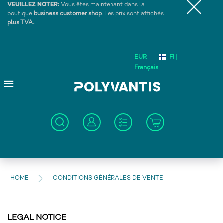
VEUILLEZ NOTER:
Vous êtes maintenant dans la
boutique
business customer shop
. Les prix sont affichés
plus TVA.
.
EUR
FI |
Français
HOME
CONDITIONS GÉNÉRALES DE VENTE
LEGAL NOTICE