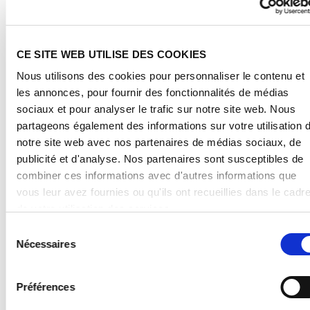
This website does not grant any right of use to
intellectual property rights, i.e. trademarks and
CE SITE WEB UTILISE DES COOKIES
patents. Without explicit written permission, such use,
Nous utilisons des cookies pour personnaliser le contenu et
including without limitation commercial use, is
les annonces, pour fournir des fonctionnalités de médias
prohibited and constitutes a breach of applicable law.
sociaux et pour analyser le trafic sur notre site web. Nous
partageons également des informations sur votre utilisation 
notre site web avec nos partenaires de médias sociaux, de
publicité et d'analyse. Nos partenaires sont susceptibles de
Unless otherwise marked or in any other way
combiner ces informations avec d'autres informations que
identifiable, all brands and logos mentioned or used on
vous leur avez fournies ou qu'ils ont recueillies dans le cadr
this website are legally protected trademarks* of the
de votre utilisation des services.
POLYVANTIS GmbH, irrespective whether or not
En cliquant sur « Autoriser tous les cookies », vous accepte
Sélection
marked with the symbol ®.
également que vos données soient traitées aux États-Unis
Nécessaires
du
conformément à l'article 49, paragraphe 1, page 1, alinéa a d
consentement
RGPD (Règlement général sur la protection des données,
Préférences
DSGVO pour Datenschutz-Grundverordnung en Allemagne).
*Semi-finished polymethyl methacrylate (PMMA)
Les États-Unis sont considérés par la Cour européenne de