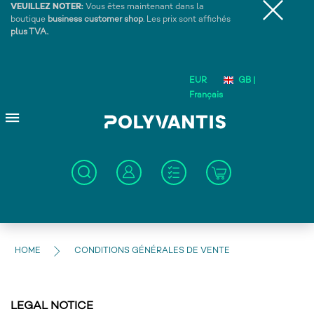
VEUILLEZ NOTER:
Vous êtes maintenant dans la
boutique
business customer shop
. Les prix sont affichés
plus TVA.
.
EUR
GB |
Français
HOME
CONDITIONS GÉNÉRALES DE VENTE
LEGAL NOTICE