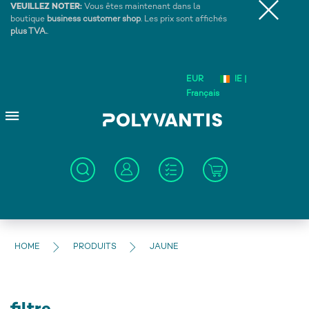
VEUILLEZ NOTER:
Vous êtes maintenant dans la
boutique
business customer shop
. Les prix sont affichés
plus TVA.
.
EUR
IE |
Français
HOME
PRODUITS
JAUNE