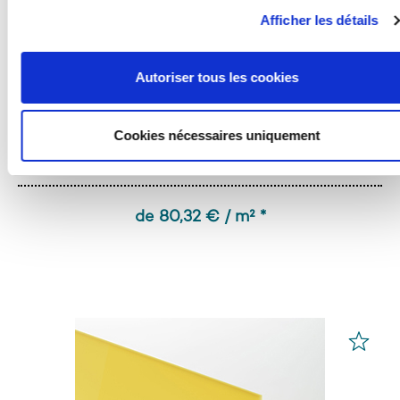
vous avez coché uniquement « Nécessaire », le transfert
Afficher les détails
décrit ci-dessus n'aura pas lieu.
Autoriser tous les cookies
Cookies nécessaires uniquement
PLEXIGLAS® GS
Jaune 1H20 GT
de 80,32 € / m² *