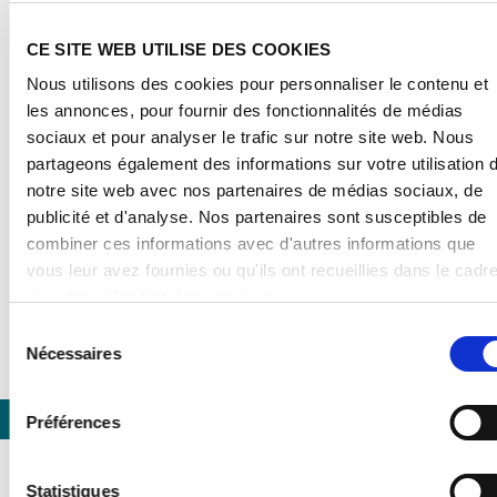
CE SITE WEB UTILISE DES COOKIES
Nous utilisons des cookies pour personnaliser le contenu et
PRODUITS RECOMMANDÉS
les annonces, pour fournir des fonctionnalités de médias
sociaux et pour analyser le trafic sur notre site web. Nous
partageons également des informations sur votre utilisation 
notre site web avec nos partenaires de médias sociaux, de
publicité et d'analyse. Nos partenaires sont susceptibles de
combiner ces informations avec d'autres informations que
vous leur avez fournies ou qu'ils ont recueillies dans le cadr
de votre utilisation des services.
En cliquant sur « Autoriser tous les cookies », vous accepte
Sélection
également que vos données soient traitées aux États-Unis
Nécessaires
du
conformément à l'article 49, paragraphe 1, page 1, alinéa a d
consentement
RGPD (Règlement général sur la protection des données,
Préférences
DSGVO pour Datenschutz-Grundverordnung en Allemagne).
Previous
Nex
Les États-Unis sont considérés par la Cour européenne de
justice comme un pays dont le niveau de protection des
Statistiques