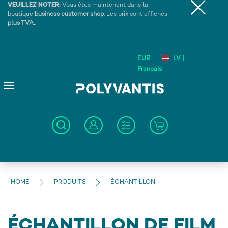
VEUILLEZ NOTER:
Vous êtes maintenant dans la
boutique
business customer shop
. Les prix sont affichés
plus TVA.
.
EUR
LV |
Français
HOME
PRODUITS
ÉCHANTILLON
ÉCHANTILLON DE FILM