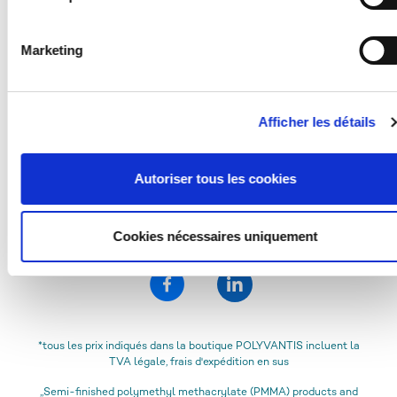
données est insuffisant au regard des normes européennes.
Chainette d'échantillons PLEXIGLAS®
En particulier, il existe un risque que vos données soient
GS/XT (allround)
Marketing
traitées par les autorités américaines à des fins de contrôle e
de surveillance, le cas échéant sans possibilité de recours
juridique. Si vous cliquez sur « Autoriser la sélection » et qu
33,55 € *
vous avez coché uniquement « Nécessaire », le transfert
Afficher les détails
décrit ci-dessus n'aura pas lieu.
Autoriser tous les cookies
Cookies nécessaires uniquement
*tous les prix indiqués dans la boutique POLYVANTIS incluent la
TVA légale, frais d'expédition en sus
„Semi-finished polymethyl methacrylate (PMMA) products and