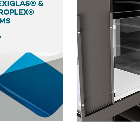
EXIGLAS® &
ROPLEX®
LMS