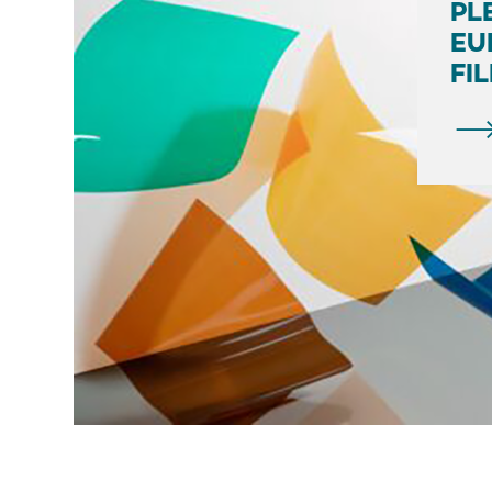
PL
EU
FI