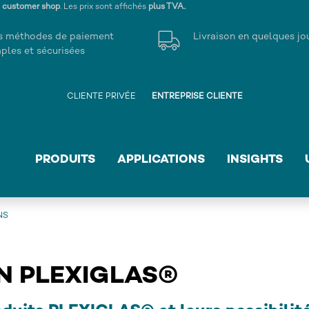
s customer shop
. Les prix sont affichés
plus TVA.
.
s méthodes de paiement
Livraison en quelques jo
ples et sécurisées
CLIENTE PRIVÉE
ENTREPRISE CLIENTE
PRODUITS
APPLICATIONS
INSIGHTS
NS
EN PLEXIGLAS®