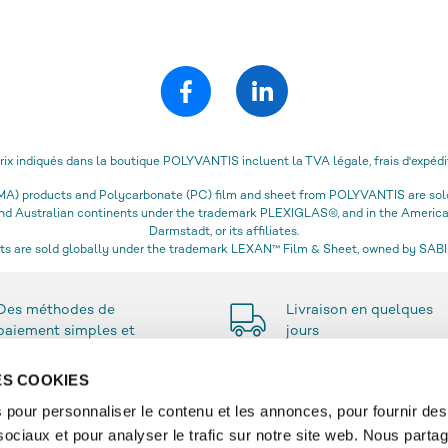
prix indiqués dans la boutique POLYVANTIS incluent la TVA légale, frais d'expédi
) products and Polycarbonate (PC) film and sheet from POLYVANTIS are sold 
 and Australian continents under the trademark PLEXIGLAS®, and in the Amer
Darmstadt, or its affiliates.
s are sold globally under the trademark LEXAN™ Film & Sheet, owned by SABIC
Des méthodes de
Livraison en quelques
paiement simples et
jours
sécurisées
DES COOKIES
 pour personnaliser le contenu et les annonces, pour fournir des
sociaux et pour analyser le trafic sur notre site web. Nous parta