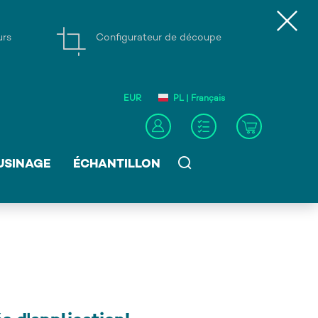
urs
Configurateur de découpe
EUR
PL | Français
USINAGE
ÉCHANTILLON