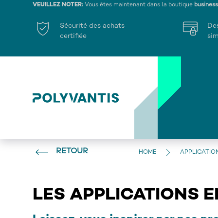
VEUILLEZ NOTER:
Vous êtes maintenant dans la boutique
busines
Sécurité des achats
De
certifiée
sim
RETOUR
HOME
APPLICATIO
LES APPLICATIONS 