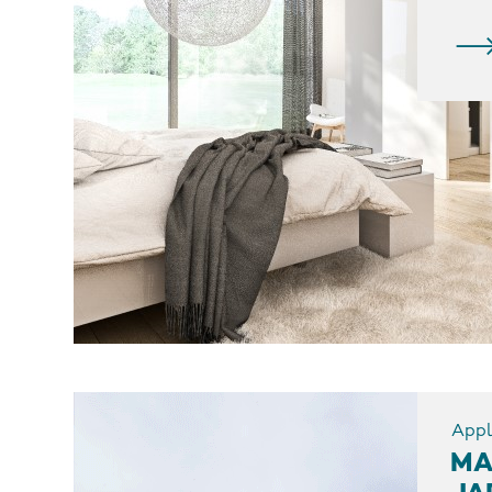
Appl
MA