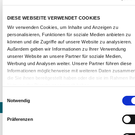
DIESE WEBSEITE VERWENDET COOKIES
EMPFOHLENE PRODUKTE
Wir verwenden Cookies, um Inhalte und Anzeigen zu
personalisieren, Funktionen für soziale Medien anbieten zu
können und die Zugriffe auf unsere Website zu analysieren.
Außerdem geben wir Informationen zu Ihrer Verwendung
unserer Website an unsere Partner für soziale Medien,
Werbung und Analysen weiter. Unsere Partner führen diese
Informationen möglicherweise mit weiteren Daten zusammen
die Sie ihnen bereitgestellt haben oder die sie im Rahmen Ihr
Nutzung der Dienste gesammelt haben.
Indem Sie auf „Alle Cookies erlauben“ klicken willigen Sie
Einwilligungsauswahl
zugleich gem. Art. 49 Abs. 1 S. 1 lit a DSGVO ein, dass Ihre
Notwendig
Daten in den USA verarbeitet werden. Die USA werden vom
Europäischen Gerichtshof als ein Land mit einem nach EU-
Previous
Nex
Präferenzen
Standards unzureichenden Datenschutzniveau eingeschätzt.
Es besteht insbesondere das Risiko, dass Ihre Daten durch
Musterkette PLEXIGLAS® GS/XT