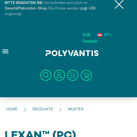
BITTE BEACHTEN SIE:
Sie befinden sich jetzt im
Geschäftskunden-Shop
. Die Preise werden
zzgl. USt.
angezeigt.
EUR
AT |
Deutsch
HOME
PRODUKTE
MUSTER
LEXAN™ (PC)