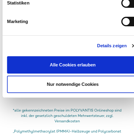
US-Behörden, zu Kontroll- und Überwachungszwecken,
Statistiken
(allround)
möglicherweise auch ohne Rechtsbehelfsmöglichkeiten,
verarbeitet werden können. Wenn Sie auf „Auswahl erlauben
Marketing
klicken und haben nur „Notwendig“ markiert, findet die
33,28 € *
vorgehend beschriebene Übermittlung nicht statt.
Details zeigen
Alle Cookies erlauben
Nur notwendige Cookies
*alle gekennzeichneten Preise im POLYVANTIS Onlineshop sind
inkl. der gesetzlich geschuldeten Mehrwertsteuer, zzgl.
Versandkosten
„Polymethylmethacrylat (PMMA)-Halbzeuge und Polycarbonat