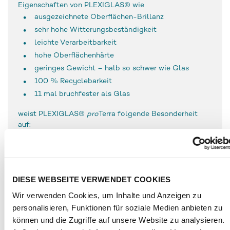
Eigenschaften von PLEXIGLAS® wie
ausgezeichnete Oberflächen-Brillanz
sehr hohe Witterungsbeständigkeit
leichte Verarbeitbarkeit
hohe Oberflächenhärte
geringes Gewicht – halb so schwer wie Glas
100 % Recyclebarkeit
11 mal bruchfester als Glas
weist PLEXIGLAS®
pro
Terra folgende Besonderheit
auf:
besteht bis zu 90 % aus recyceltem Rohstoff
DIESE WEBSEITE VERWENDET COOKIES
ANWENDUNGSGEBIETE
Wir verwenden Cookies, um Inhalte und Anzeigen zu
Aufgrund des hohen Anteils an wiederverwendetem
personalisieren, Funktionen für soziale Medien anbieten zu
Rohstoff eignet sich PLEXIGLAS®
pro
Terra besonders
können und die Zugriffe auf unsere Website zu analysieren.
für Anwendungen im