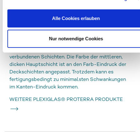
PLEXIGLAS®
pro
Terra ist ein beidseitig
coextrudiertes, opakes Plattenmaterial aus
Alle Cookies erlauben
Acrylglas (Polymethylmethacrylat, PMMA). Die
Platten enthalten bis zu 90 % recycelten
PLEXIGLAS® Rohstoff.
Nur notwendige Cookies
Die Platte besteht aus drei, untrennbar miteinander
verbundenen Schichten. Die Farbe der mittleren,
dicken Hauptschicht ist an den Farb-Eindruck der
Deckschichten angepasst. Trotzdem kann es
fertigungsbedingt zu minimalsten Schwankungen
im Kanten-Eindruck kommen.
WEITERE PLEXIGLAS® PROTERRA PRODUKTE