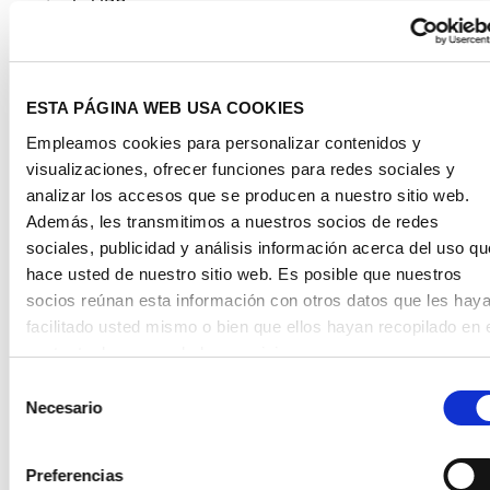
envío de UPS.
Para Alemania se aplican los siguientes gastos de
envío:
ESTA PÁGINA WEB USA COOKIES
hasta 2900
hasta 4400
hasta 5100
Empleamos cookies para personalizar contenidos y
mm de
mm de
mm de
visualizaciones, ofrecer funciones para redes sociales y
perímetro &
perímetro &
perímetro &
Peso
analizar los accesos que se producen a nuestro sitio web.
hasta 150 cm
hasta 240 cm
hasta 300
Además, les transmitimos a nuestros socios de redes
longitud
longitud
cm longitud
sociales, publicidad y análisis información acerca del uso qu
máx.
máx.
máx.
hace usted de nuestro sitio web. Es posible que nuestros
socios reúnan esta información con otros datos que les hay
hasta
11,95 €
41,95 €
95,95 €
facilitado usted mismo o bien que ellos hayan recopilado en 
10 kg
contexto de su uso de los servicios.
Al hacer clic en «Permitir todas las cookies» está otorgando 
hasta
Selección
16,95 €
54,95 €
109,95 €
mismo tiempo su consentimiento según el artículo 49,
20 kg
Necesario
de
apartado 1, punto 1, letra a del RGPD para que sus datos se
consentimiento
hasta
procesen en los Estados Unidos. El Tribunal de Justicia
25,95 €
76,95 €
120,95 €
Preferencias
50 kg
Europeo considera a Estados Unidos como un país que ofre