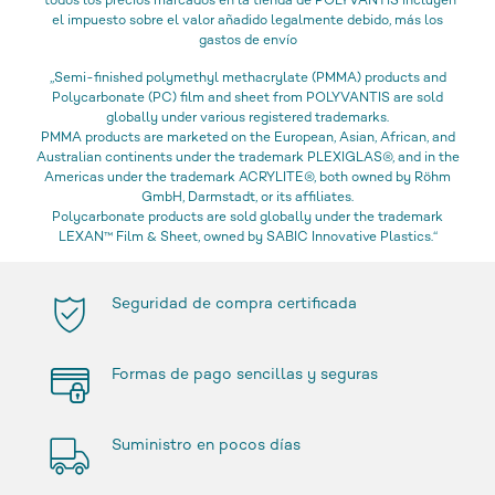
*todos los precios marcados en la tienda de POLYVANTIS incluyen
el impuesto sobre el valor añadido legalmente debido, más los
gastos de envío
„Semi-finished polymethyl methacrylate (PMMA) products and
Polycarbonate (PC) film and sheet from POLYVANTIS are sold
globally under various registered trademarks.
PMMA products are marketed on the European, Asian, African, and
Australian continents under the trademark PLEXIGLAS®, and in the
Americas under the trademark ACRYLITE®, both owned by Röhm
GmbH, Darmstadt, or its affiliates.
Polycarbonate products are sold globally under the trademark
LEXAN™ Film & Sheet, owned by SABIC Innovative Plastics.“
Seguridad de compra certificada
Formas de pago sencillas y seguras
Suministro en pocos días