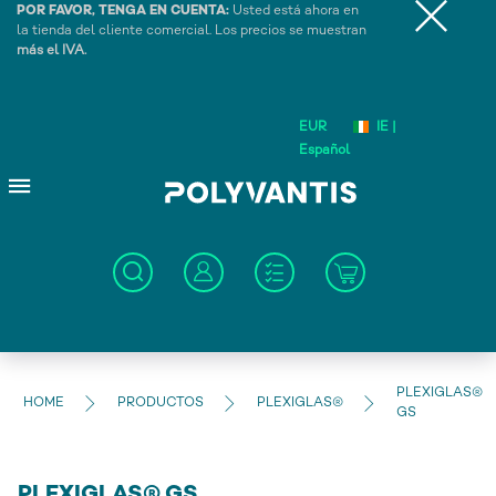
POR FAVOR, TENGA EN CUENTA:
Usted está ahora en
la tienda del cliente comercial. Los precios se muestran
más el IVA.
EUR
IE |
Español
PLEXIGLAS®
HOME
PRODUCTOS
PLEXIGLAS®
GS
PLEXIGLAS® GS