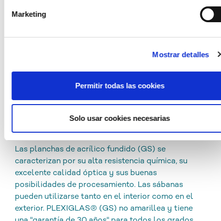
estadounidenses a efectos de control y monitorización,
Marketing
posiblemente también sin opciones de presentar recursos
GAMA DE PRODUCTOS
legales. Si hace clic en «Permitir selección» y ha marcado
solo «Necesarias», no se produce la transferencia
PROCESAMIENTO
anteriormente descrita.
Mostrar detalles
LIMPIEZA Y DESINFECCIÓN
Permitir todas las cookies
DESCARGAS
Solo usar cookies necesarias
PLEXIGLAS® GS
Las planchas de acrílico fundido (GS) se
caracterizan por su alta resistencia química, su
excelente calidad óptica y sus buenas
posibilidades de procesamiento. Las sábanas
pueden utilizarse tanto en el interior como en el
exterior. PLEXIGLAS® (GS) no amarillea y tiene
una "garantía de 30 años" para todos los grados