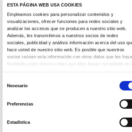
ESTA PÁGINA WEB USA COOKIES
Resistente a la intemperie
Resistente a los rayos UV
Empleamos cookies para personalizar contenidos y
visualizaciones, ofrecer funciones para redes sociales y
Durabilidad
analizar los accesos que se producen a nuestro sitio web.
Resistente a temperaturas de hasta aprox. 80 °C
Además, les transmitimos a nuestros socios de redes
sociales, publicidad y análisis información acerca del uso qu
hace usted de nuestro sitio web. Es posible que nuestros
APLICACIONES
socios reúnan esta información con otros datos que les hay
facilitado usted mismo o bien que ellos hayan recopilado en 
Acristalamiento en el sector industrial
contexto de su uso de los servicios.
Fabricación de muebles
Al hacer clic en «Permitir todas las cookies» está otorgando 
Selección
Instalaciones comerciales
mismo tiempo su consentimiento según el artículo 49,
Necesario
de
Instalaciones feriales
apartado 1, punto 1, letra a del RGPD para que sus datos se
consentimiento
Publicidad luminosa
procesen en los Estados Unidos. El Tribunal de Justicia
Preferencias
Objetos luminosos
Europeo considera a Estados Unidos como un país que ofre
Displays
un nivel de protección de datos insuficiente en relación con l
estándares de la UE. Existe especialmente el riesgo de que
Estadística
sus datos puedan ser tratados por autoridades