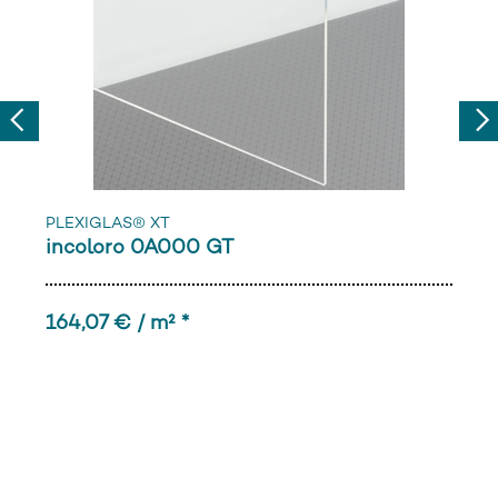
Previous
Nex
PLEXIGLAS® XT
incoloro 0A000 GT
164,07 € / m² *