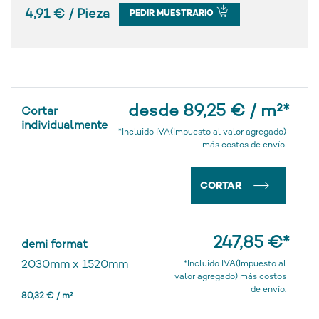
4,91 € / Pieza
PEDIR MUESTRARIO
desde 89,25 € / m²
*
Cortar
individualmente
*Incluido IVA(Impuesto al valor agregado)
más costos de envío.
CORTAR
247,85 €
*
demi format
2030mm
x
1520mm
*Incluido IVA(Impuesto al
valor agregado) más costos
de envío.
80,32 € / m²