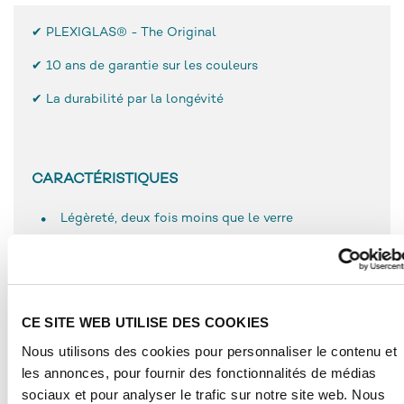
✔ PLEXIGLAS® - The Original
✔
10 ans de garantie sur les couleurs
✔ La durabilité par la longévité
CARACTÉRISTIQUES
Légèreté, deux fois moins que le verre
Résistance à la rupture et dureté de surface
élevées
Grande malléabilité et facilité d’utilisation
Résistance aux intempéries
CE SITE WEB UTILISE DES COOKIES
Résistance UV
Nous utilisons des cookies pour personnaliser le contenu et
Grande longévité
les annonces, pour fournir des fonctionnalités de médias
Très bonne adhérence, même avec des adhésifs à
sociaux et pour analyser le trafic sur notre site web. Nous
base de solvant