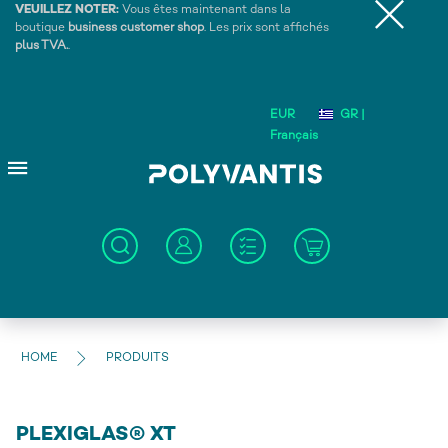
VEUILLEZ NOTER:
Vous êtes maintenant dans la
boutique
business customer shop
. Les prix sont affichés
plus TVA.
.
EUR
GR |
Français
HOME
PRODUITS
PLEXIGLAS® XT