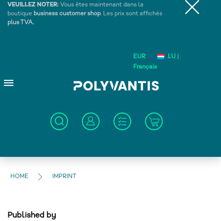
VEUILLEZ NOTER:
Vous êtes maintenant dans la
boutique
business customer shop
. Les prix sont affichés
plus TVA.
.
EUR
LU |
Français
HOME
IMPRINT
Published by