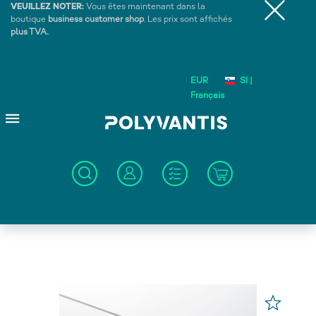
VEUILLEZ NOTER:
Vous êtes maintenant dans la
boutique
business customer shop
. Les prix sont affichés
plus TVA.
.
EUR
SI |
Français