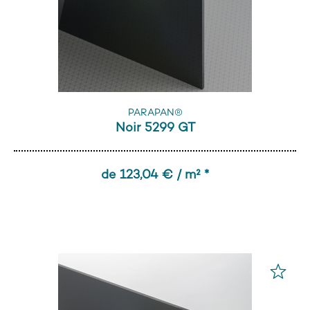
PARAPAN®
Noir 5299 GT
de 123,04 € / m² *