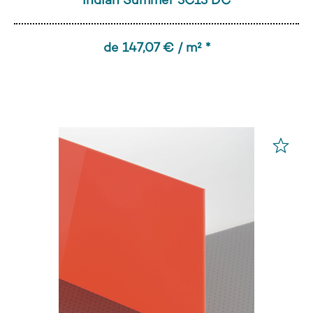
Indian Summer 3C13 DC
de 147,07 € / m² *