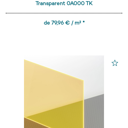
Transparent 0A000 TK
de 79,96 € / m² *