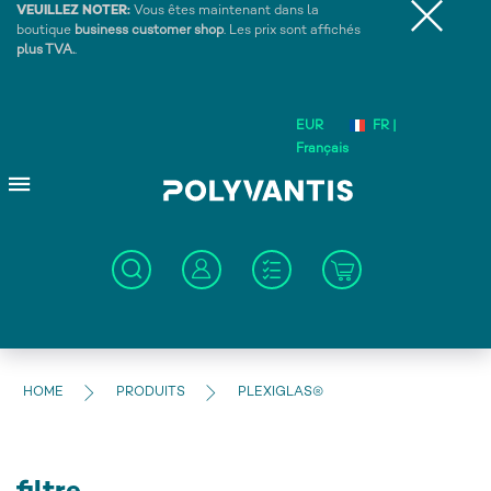
VEUILLEZ NOTER:
Vous êtes maintenant dans la
boutique
business customer shop
. Les prix sont affichés
plus TVA.
.
EUR
FR |
Français
HOME
PRODUITS
PLEXIGLAS®