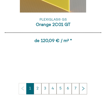
PLEXIGLAS® GS
Orange 2C01 GT
de 120,09 € / m² *
Continuer
1
2
3
4
5
6
7