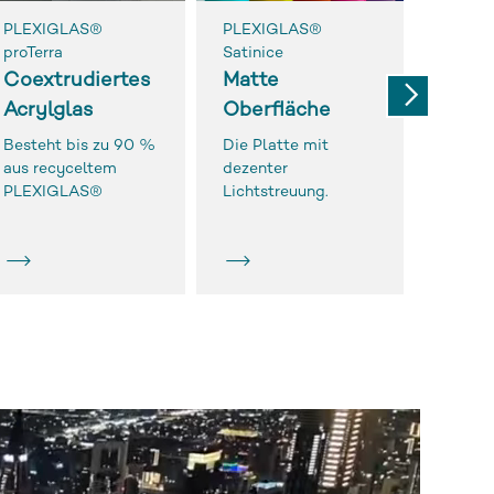
PLEXIGLAS®
PLEXIGLAS®
PLEXI
proTerra
Satinice
Gloss
Coextrudiertes
Matte
Hoch
Acrylglas
Oberfläche
Massi
Next
Besteht bis zu 90 %
Die Platte mit
Besond
aus recyceltem
dezenter
Tiefen
PLEXIGLAS®
Lichtstreuung.
versch
Farben 