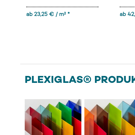
ab 23,25 € / m² *
ab 42
PLEXIGLAS® PRODU