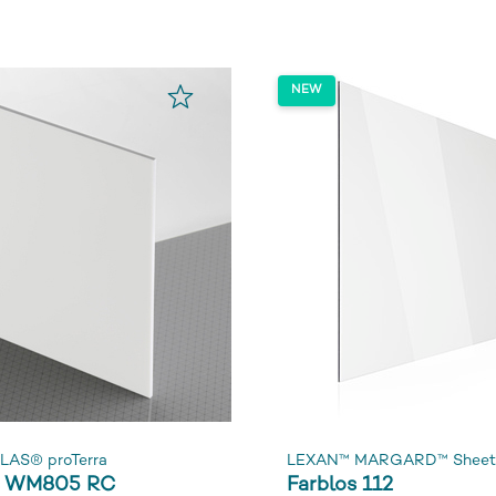
LAS® proTerra
LEXAN™ MARGARD™ Sheet
s WM805 RC
Farblos 112