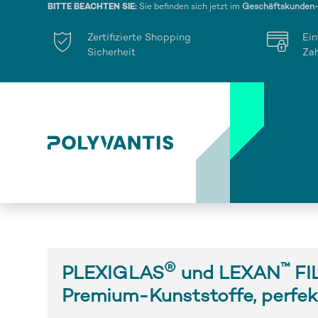
BITTE BEACHTEN SIE:
Sie befinden sich jetzt im
Geschäftskunden
Zertifizierte Shopping
Ein
Sicherheit
Za
®
™
PLEXIGLAS
und LEXAN
FI
Premium-Kunststoffe, perfek