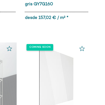
gris GY7G160
desde 157,02 € / m² *