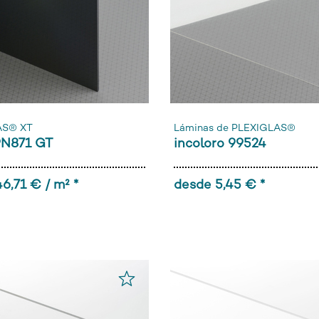
AS® XT
Láminas de PLEXIGLAS®
9N871 GT
incoloro 99524
6,71 € / m² *
desde 5,45 € *