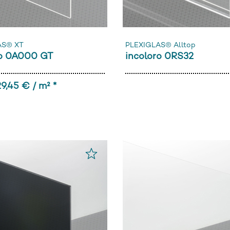
AS® XT
PLEXIGLAS® Alltop
ro 0A000 GT
incoloro 0RS32
9,45 € / m² *