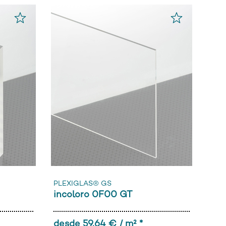
PLEXIGLAS® GS
incoloro 0F00 GT
desde 59,64 € / m² *