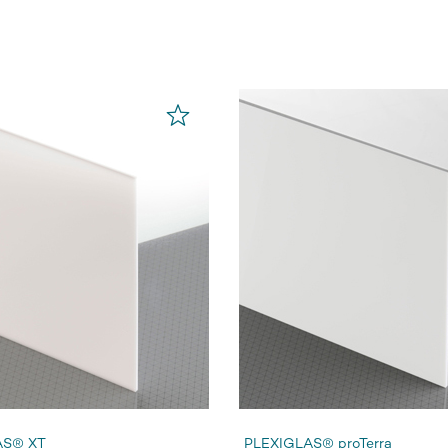
AS® XT
PLEXIGLAS® proTerra