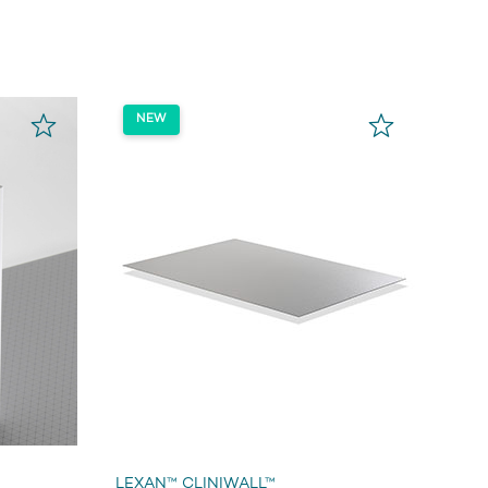
LEXAN™ CLINIWALL™