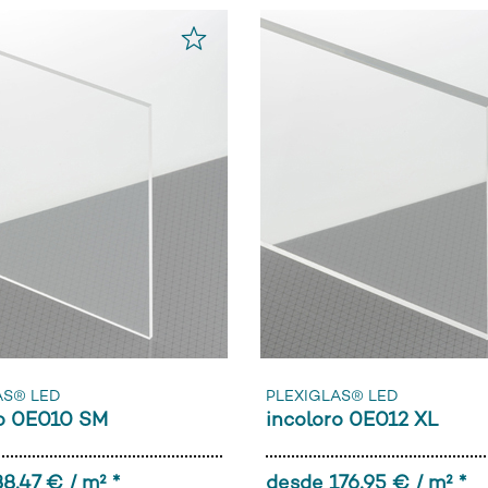
AS® LED
PLEXIGLAS® LED
ro 0E010 SM
incoloro 0E012 XL
8,47 € / m² *
desde 176,95 € / m² *