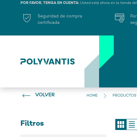
POR FAVOR, TENGA EN CUENTA:
Usted está ahora en la tienda de
Seguridad de compra
For
certificada
seg
VOLVER
HOME
PRODUCTOS
Filtros