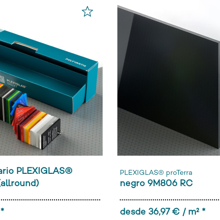
ario PLEXIGLAS®
PLEXIGLAS® proTerra
allround)
negro 9M806 RC
*
desde 36,97 € / m² *