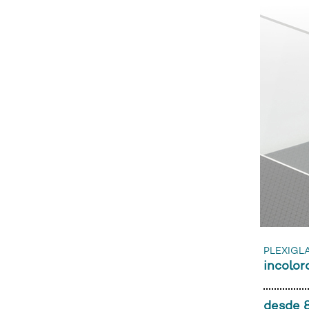
PLEXIGL
incolo
desde 8