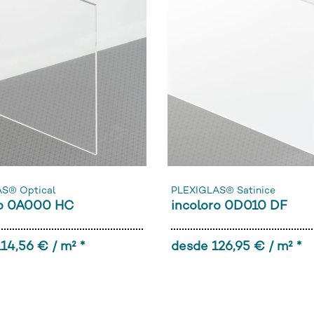
S® Optical
PLEXIGLAS® Satinice
ro 0A000 HC
incoloro 0D010 DF
14,56 € / m² *
desde 126,95 € / m² *