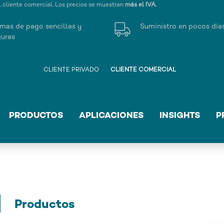
l cliente comercial. Los precios se muestran
más el IVA.
mas de pago sencillas y
Suministro en pocos día
uras
CLIENTE PRIVADO
CLIENTE COMERCIAL
PRODUCTOS
APLICACIONES
INSIGHTS
P
Productos