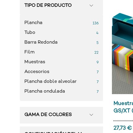
TIPO DE PRODUCTO
Plancha
136
Tubo
4
Barra Redonda
5
Film
22
Muestras
9
Accesorios
7
Plancha doble alveolar
7
Plancha ondulada
7
Muestr
GS/XT (
GAMA DE COLORES
27,73 € 