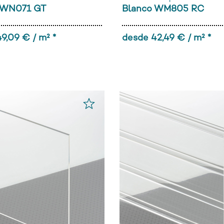
 WN071 GT
Blanco WM805 RC
9,09 € / m² *
desde 42,49 € / m² *