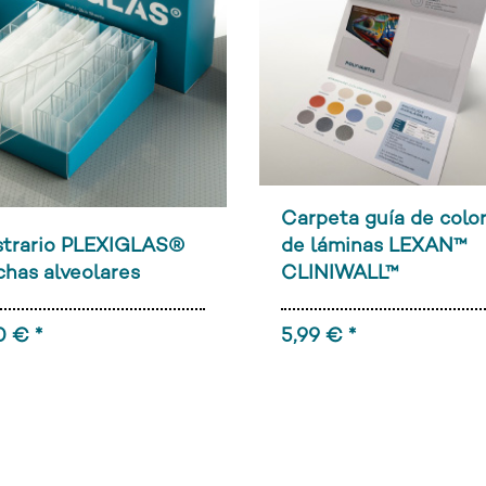
Carpeta guía de colo
trario PLEXIGLAS®
de láminas LEXAN™
chas alveolares
CLINIWALL™
0 € *
5,99 € *