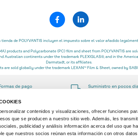
a tienda de POLYVANTIS incluyen el impuesto sobre el valor añadido legalment
) products and Polycarbonate (PC) film and sheet from POLYVANTIS are sold 
 and Australian continents under the trademark PLEXIGLAS®, and in the Amer
Darmstadt, or its affiliates.
s are sold globally under the trademark LEXAN™ Film & Sheet, owned by SABIC
Formas de pago
Suministro en pocos dí
sencillas y seguras
 COOKIES
rsonalizar contenidos y visualizaciones, ofrecer funciones par
ccesos que se producen a nuestro sitio web. Además, les transmi
RMACIÓN
SERVICIO
ociales, publicidad y análisis información acerca del uso que h
ble que nuestros socios reúnan esta información con otros datos
ry
Contacto & FAQ