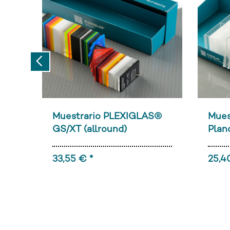
Previous
Muestrario PLEXIGLAS®
Mues
GS/XT (allround)
Plan
33,55 € *
25,4