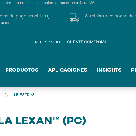
l cliente comercial. Los precios se muestran
más el IVA.
mas de pago sencillas y
Suministro en pocos día
uras
CLIENTE PRIVADO
CLIENTE COMERCIAL
PRODUCTOS
APLICACIONES
INSIGHTS
P
MUESTRAS
LA LEXAN™ (PC)