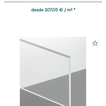
desde 107,05 € / m² *