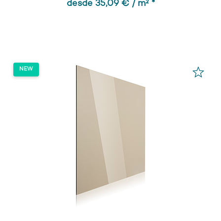
desde 35,09 € / m² *