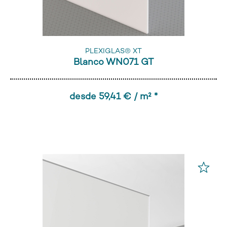
PLEXIGLAS® XT
Blanco WN071 GT
desde 59,41 € / m² *