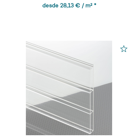
desde 28,13 € / m² *