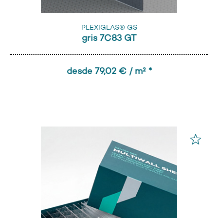
PLEXIGLAS® GS
gris 7C83 GT
desde 79,02 € / m² *