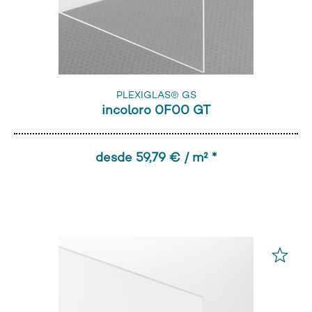
PLEXIGLAS® GS
incoloro 0F00 GT
desde 59,79 € / m² *