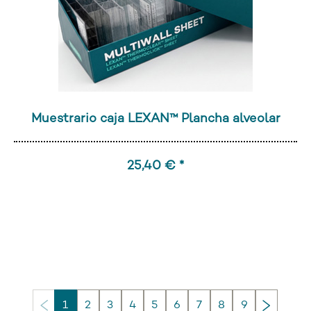
Muestrario caja LEXAN™ Plancha alveolar
25,40 € *
Siguien
1
2
3
4
5
6
7
8
9