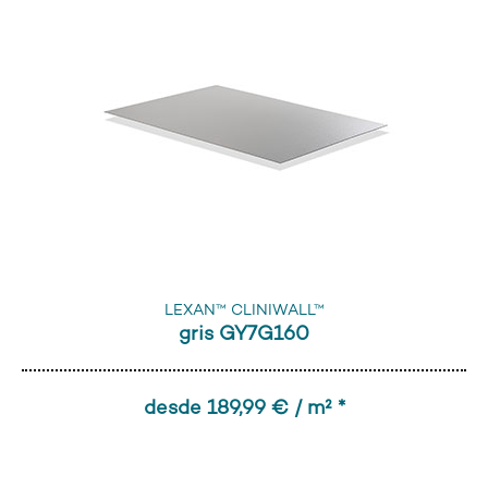
LEXAN™ CLINIWALL™
gris GY7G160
desde 189,99 € / m² *