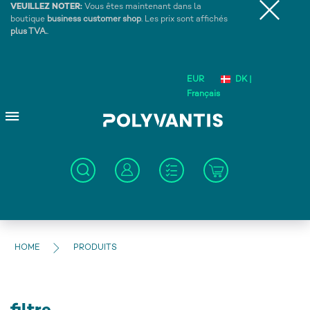
VEUILLEZ NOTER:
Vous êtes maintenant dans la
boutique
business customer shop
. Les prix sont affichés
plus TVA.
.
EUR
DK |
Français
HOME
PRODUITS