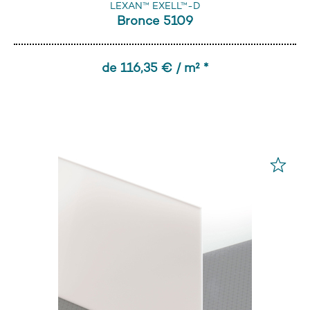
LEXAN™ EXELL™-D
Bronce 5109
de 116,35 € / m² *