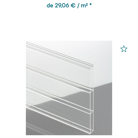
de 29,06 € / m² *