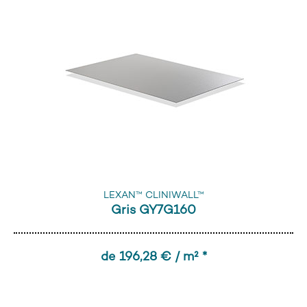
LEXAN™ CLINIWALL™
Gris GY7G160
de 196,28 € / m² *