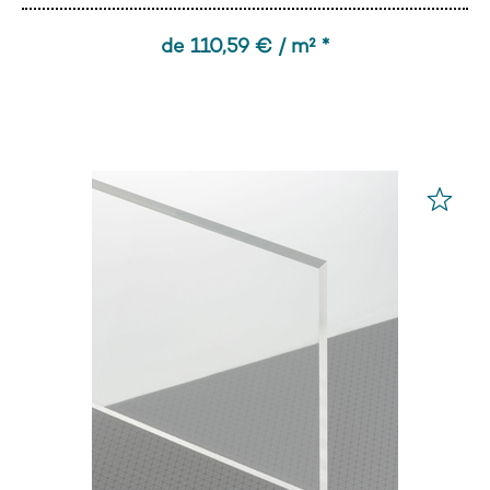
de 110,59 € / m² *