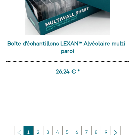
Boîte d'échantillons LEXAN™ Alvéolaire multi-
paroi
26,24 € *
Continu
1
2
3
4
5
6
7
8
9