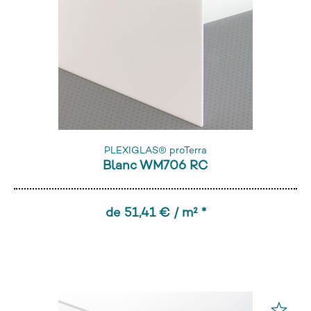
PLEXIGLAS® proTerra
Blanc WM706 RC
de 51,41 € / m² *