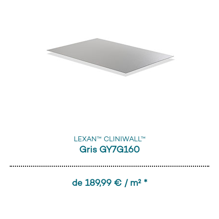
LEXAN™ CLINIWALL™
Gris GY7G160
de 189,99 € / m² *