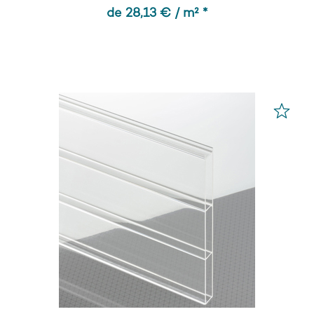
de 28,13 € / m² *