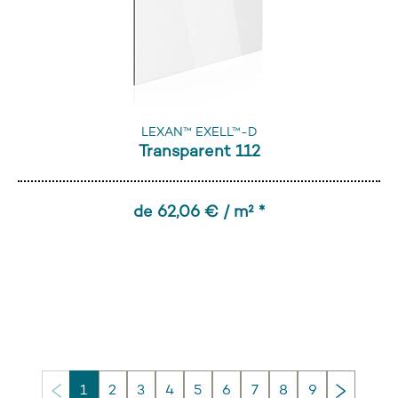
LEXAN™ EXELL™-D
Transparent 112
de 62,06 € / m² *
Continu
1
2
3
4
5
6
7
8
9