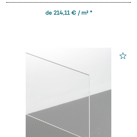
de 214,11 € / m² *